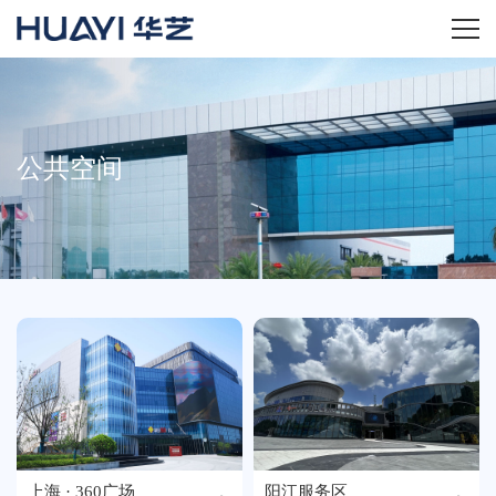
首页
关于华艺
公共空间
华艺产品
新闻资讯
招商加盟
服务技术
经销商专区
上海 · 360广场
阳江服务区