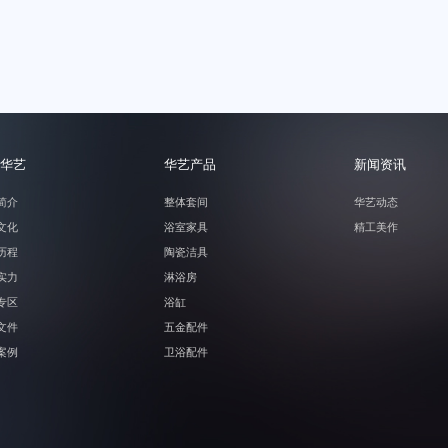
天猫
华艺
华艺产品
新闻资讯
简介
整体套间
华艺动态
文化
浴室家具
精工美作
历程
陶瓷洁具
实力
淋浴房
专区
浴缸
文件
五金配件
案例
卫浴配件