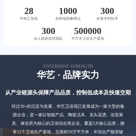
荣誉体系
28
1000
300
年精工智造
余终端形象网点
余项专利技术
联系我们
300
500000
余人研发技术团队
平方木卫浴生产基地
天猫
ENTERPRISE STRENGTH
华艺 · 品牌实力
从产业链源头保障产品品质，控制低成本及快速交期
经过30+的沉淀与发展，华艺卫浴现已发展成为一家大型的集
团企业，是一家以智能产品、陶瓷洁具、龙头花洒、浴室家
具、淋浴房为核心的卫浴综合类企业。覆盖5大核心品类，拥
有12个卫浴生产基地，总面积50万平方米，年综合产能突破