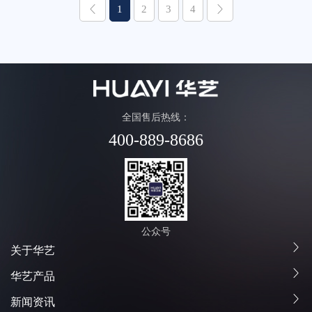
核心竞争者，凭借国际品质与
全场景全卫定制服务，以本土
1
2
3
4
全球产业布局，让广东智造卫
化适配与美学协同能力，成为
浴名片闪耀世界舞台。 华艺
家庭卫浴空间改造的优选品
卫浴的全球化之路
牌，助力千万家庭实
全国售后热线：
400-889-8686
公众号
关于华艺
华艺产品
新闻资讯