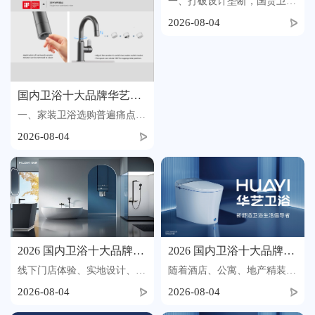
一、打破设计垄断，国货卫浴
荣誉体系
奖
实现美学突围 长久以来，全
2026-08-04
球高端卫浴设计话语权长期被
联系我们
海外品牌垄断，国产卫浴过去
多以模仿复刻为主。如今 国
内卫浴十大品牌 华艺卫浴依
天猫
国内卫浴十大品牌华艺卫
靠自主原创设计实力，接连斩
浴：家装高性价比国货优
一、家装卫浴选购普遍痛点，
获 2026 德国 iF、红
选
国货品牌破局 在家装选购卫
2026-08-04
浴时，多数消费者都会陷入两
难：进口高端产品溢价严重，
动辄上万一套，普通家庭难以
承受；市面上平价杂牌材质偷
工减料，五金易生锈、陶瓷挂
污，售后渠道缺失，
2026 国内卫浴十大品牌榜
2026 国内卫浴十大品牌榜
单 华艺卫浴上榜
单 华艺门店服务口碑领先
随着酒店、公寓、地产精装、
线下门店体验、实地设计、样
保障房商用卫浴需求持续扩
品落地直观度成为消费者选购
2026-08-04
2026-08-04
容，行业权威机构以批量供货
重要参考，权威媒体走访全国