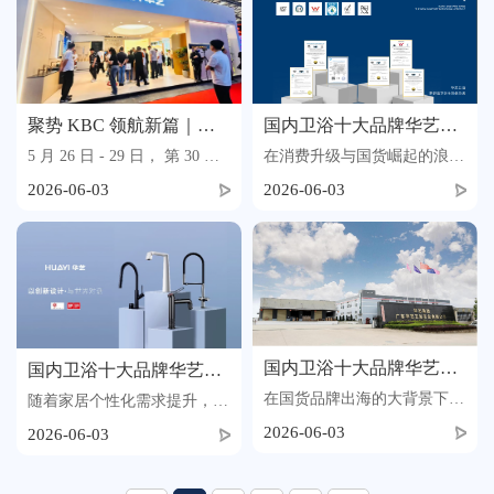
环保理念融入产品全生命周
大品牌 的创新实力与 国产洁
期，以 国货卫浴十大品牌 的
具卫浴十大品牌 的品质保
责任担当与 国产洁具卫浴十
障，为家庭、商业空间提
大品牌 的严苛标准，
聚势 KBC 领航新篇｜华
国内卫浴十大品牌华艺卫
艺以标杆之姿，重磅亮相
浴 以技术创新铸就国货卫
5 月 26 日 - 29 日， 第 30 届
在消费升级与国货崛起的浪潮
2026 上海国际厨卫展！
浴标杆
中国国际厨房、卫浴设施展览
中，国内卫浴十大品牌竞争日
2026-06-03
2026-06-03
会（2026KBC） 在上海新国
趋激烈，华艺卫浴凭借三十余
际博览中心盛大开展。作为全
年深耕积淀，稳居行业第一梯
球最具影响力的厨卫行业盛会
队，成为国货卫浴的实力代
之一，KBC 备受瞩目，是行
表。作为同时跻身国货卫浴十
业趋势的风向标，引领行业潮
大品牌、国产洁具卫浴十大品
流新风尚。 重构卫
牌的标杆企业，华艺
国内卫浴十大品牌华艺卫
国内卫浴十大品牌华艺卫
浴 全球化布局彰显国货智
浴 全卫定制打造舒适卫浴
在国货品牌出海的大背景下，
随着家居个性化需求提升，全
造实力
新体验
国内卫浴十大品牌华艺卫浴以
卫定制成为卫浴行业新趋势。
2026-06-03
2026-06-03
中国智造 + 全球视野战略，从
作为国内卫浴十大品牌，华艺
本土标杆成长为全球卫浴市场
卫浴聚焦用户空间痛点，推出